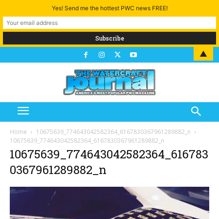
Yes! Send me the hottest PWC news FREE!
▲
Home
10675639_774643042582364_6167830367961289882_n
10675639_774643042582364_6167830367961289882_n
10675639_774643042582364_616783
0367961289882_n