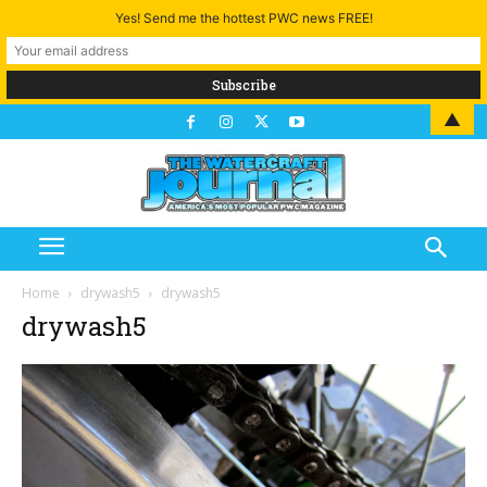
Yes! Send me the hottest PWC news FREE!
▲
Home
drywash5
drywash5
drywash5