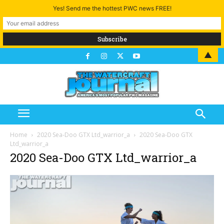
Yes! Send me the hottest PWC news FREE!
▲
Home
2020 Sea-Doo GTX Ltd_warrior_a
2020 Sea-Doo GTX
Ltd_warrior_a
2020 Sea-Doo GTX Ltd_warrior_a