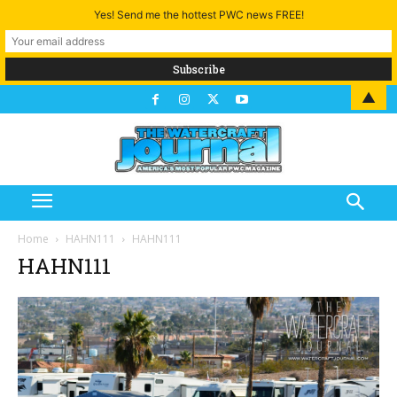
Yes! Send me the hottest PWC news FREE!
▲
Home
HAHN111
HAHN111
HAHN111